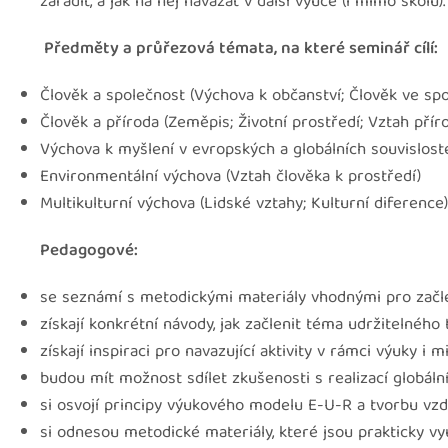
zařadit, a jak na něj navázat v další výuce (i mimo školu).
Předměty a průřezová témata, na které seminář cílí:
Člověk a společnost (Výchova k občanství; Člověk ve spo
Člověk a příroda (Zeměpis; Životní prostředí; Vztah přír
Výchova k myšlení v evropských a globálních souvisloste
Environmentální výchova (Vztah člověka k prostředí)
Multikulturní výchova (Lidské vztahy; Kulturní diference)
Pedagogové:
se seznámí s metodickými materiály vhodnými pro začlen
získají konkrétní návody, jak začlenit téma udržitelného 
získají inspiraci pro navazující aktivity v rámci výuky i m
budou mít možnost sdílet zkušenosti s realizací globální
si osvojí principy výukového modelu E-U-R a tvorbu vzdě
si odnesou metodické materiály, které jsou prakticky vy