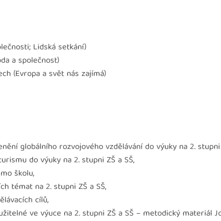
lečnosti; Lidská setkání)
oda a společnost)
ch (Evropa a svět nás zajímá)
ění globálního rozvojového vzdělávání do výuky na 2. stupni 
turismu do výuky na 2. stupni ZŠ a SŠ,
imo školu,
ch témat na 2. stupni ZŠ a SŠ,
lávacích cílů,
užitelné ve výuce na 2. stupni ZŠ a SŠ – metodický materiál J