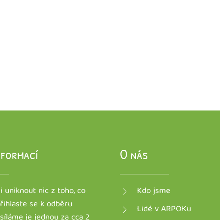
nformací
O nás
 uniknout nic z toho, co
Kdo jsme
řihlaste se k odběru
Lidé v ARPOKu
osíláme je
jednou za cca 2