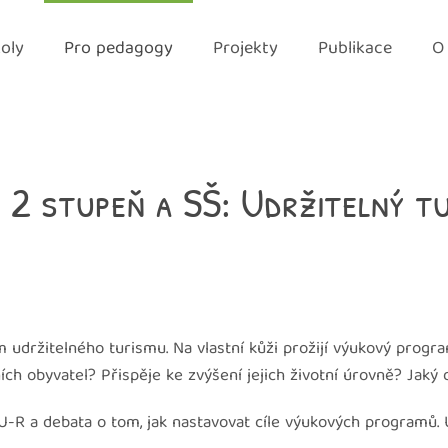
oly
Pro pedagogy
Projekty
Publikace
O
o 2 stupeň a SŠ: Udržitelný t
udržitelného turismu. Na vlastní kůži prožijí výukový program
ních obyvatel? Přispěje ke zvýšení jejich životní úrovně? Jaký
R a debata o tom, jak nastavovat cíle výukových programů. Úč