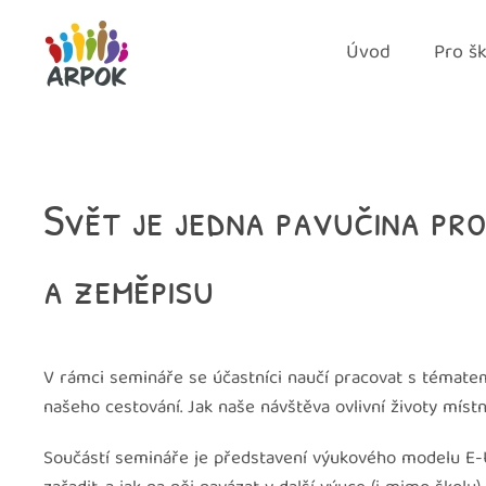
Úvod
Pro šk
Skip to main content
Svět je jedna pavučina pr
a zeměpisu
V rámci semináře se účastníci naučí pracovat s tématem 
našeho cestování. Jak naše návštěva ovlivní životy míst
Součástí semináře je představení výukového modelu E-U-