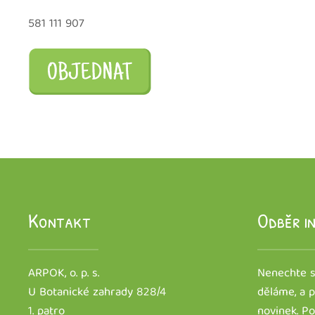
581 111 907
Kontakt
Odběr i
ARPOK, o. p. s.
Nenechte si
U Botanické zahrady 828/4
děláme, a p
1. patro
novinek. P