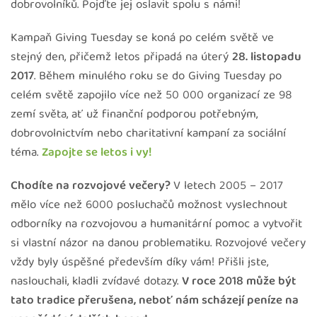
dobrovolníků. Pojďte jej oslavit spolu s námi!
Kampaň Giving Tuesday se koná po celém světě ve
stejný den, přičemž letos připadá na úterý
28. listopadu
2017
. Během minulého roku se do Giving Tuesday po
celém světě zapojilo více než 50 000 organizací ze 98
zemí světa, ať už finanční podporou potřebným,
dobrovolnictvím nebo charitativní kampaní za sociální
téma.
Zapojte se letos i vy!
Chodíte na rozvojové večery?
V letech 2005 – 2017
mělo více než 6000 posluchačů možnost vyslechnout
odborníky na rozvojovou a humanitární pomoc a vytvořit
si vlastní názor na danou problematiku. Rozvojové večery
vždy byly úspěšné především díky vám! Přišli jste,
naslouchali, kladli zvídavé dotazy.
V roce 2018 může být
tato tradice přerušena, neboť nám scházejí peníze na